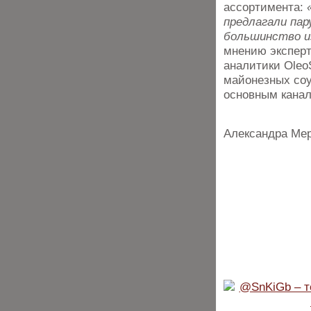
ассортимента:
предлагали пар
большинство из
мнению эксперт
аналитики Oleo
майонезных соу
основным канал
Александра Ме