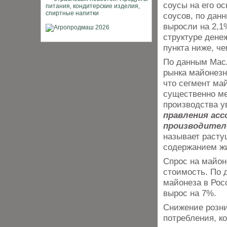
соусы на его о
соусов, по данн
выросли на 2,1
структуре дене
пункта ниже, че
По данным Масл
рынка майонезн
что сегмент ма
существенно ме
производства у
правления ас
производител
называет расту
содержанием ж
Спрос на майон
стоимость. По 
майонеза в Росс
вырос на 7%.
Снижение розни
потребления, к