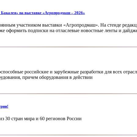
. Бакалея» на выставке «Агропродмаш – 2026»
тоянным участником выставки «Агропродмаш». На стенде редакци
кже оформить подписки на отласлевые новостные ленты и дайдж
пособные российские и зарубежные разработки для всех отрас
рудования, причем оборудования в действии
трии!
из 30 стран мира и 60 регионов России