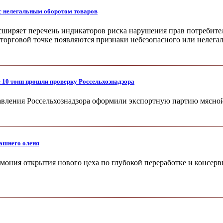
с нелегальным оборотом товаров
сширяет перечень индикаторов риска нарушения прав потребител
 торговой точке появляются признаки небезопасного или нелега
10 тонн прошли проверку Россельхознадзора
авления Россельхознадзора оформили экспортную партию мясной
машнего оленя
емония открытия нового цеха по глубокой переработке и консер