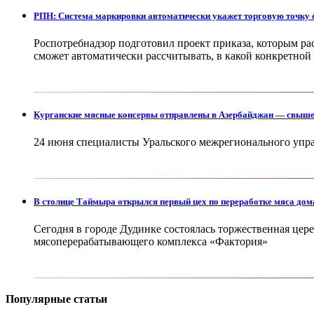
РПН: Система маркировки автоматически укажет торговую точку 
Роспотребнадзор подготовил проект приказа, которым ра
сможет автоматически рассчитывать, в какой конкретной
Курганские мясные консервы отправлены в Азербайджан — свыше 
24 июня специалисты Уральского межрегионального упр
В столице Таймыра открылся первый цех по переработке мяса до
Сегодня в городе Дудинке состоялась торжественная цер
мясоперерабатывающего комплекса «Фактория»
Популярные статьи