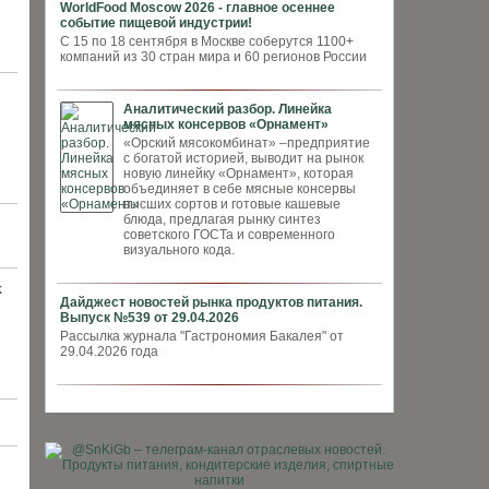
WorldFood Moscow 2026 - главное осеннее
событие пищевой индустрии!
С 15 по 18 сентября в Москве соберутся 1100+
компаний из 30 стран мира и 60 регионов России
Аналитический разбор. Линейка
мясных консервов «Орнамент»
«Орский мясокомбинат» –предприятие
с богатой историей, выводит на рынок
новую линейку «Орнамент», которая
объединяет в себе мясные консервы
высших сортов и готовые кашевые
блюда, предлагая рынку синтез
советского ГОСТа и современного
визуального кода.
х
Дайджест новостей рынка продуктов питания.
Выпуск №539 от 29.04.2026
Рассылка журнала "Гастрономия Бакалея" от
29.04.2026 года