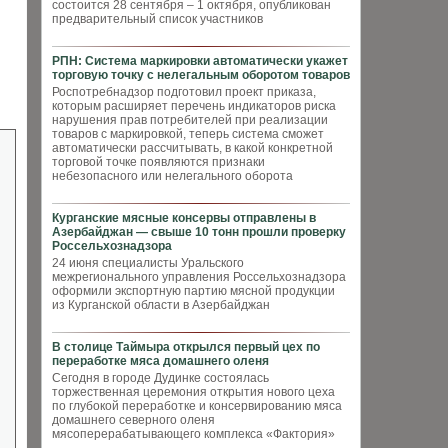
состоится 28 сентября – 1 октября, опубликован
предварительный список участников
РПН: Система маркировки автоматически укажет
торговую точку с нелегальным оборотом товаров
Роспотребнадзор подготовил проект приказа,
которым расширяет перечень индикаторов риска
нарушения прав потребителей при реализации
товаров с маркировкой, теперь система сможет
автоматически рассчитывать, в какой конкретной
торговой точке появляются признаки
небезопасного или нелегального оборота
Курганские мясные консервы отправлены в
Азербайджан — свыше 10 тонн прошли проверку
Россельхознадзора
24 июня специалисты Уральского
межрегионального управления Россельхознадзора
оформили экспортную партию мясной продукции
из Курганской области в Азербайджан
В столице Таймыра открылся первый цех по
переработке мяса домашнего оленя
Сегодня в городе Дудинке состоялась
торжественная церемония открытия нового цеха
по глубокой переработке и консервированию мяса
домашнего северного оленя
мясоперерабатывающего комплекса «Фактория»