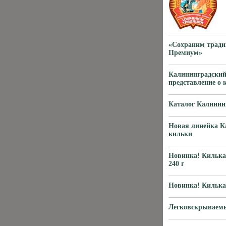
«Сохраним тради
Премиум»
Калининградский
представление о 
Каталог Калинин
Новая линейка Ка
кильки
Новинка! Килька
240 г
Новинка! Килька 
Легковскрываемы