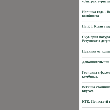
«Завтрак туриста
Новинка года - В
комбината
На К Т К дан ст
Скумбрия натура
Результаты дегус
Новинки от комп
Дополнительный 
Говядина с фасол
комбинат.
Ветчина столична
вкусом.
КТК. Почуствуй р