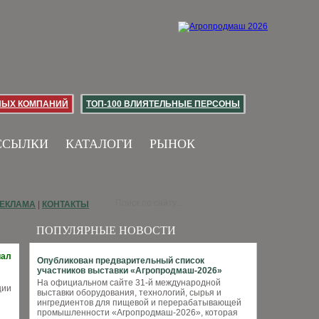
НЫХ КОМПАНИЙ
ТОП-100 ВЛИЯТЕЛЬНЫЕ ПЕРСОНЫ
ССЫЛКИ
КАТАЛОГИ
РЫНОК
ЕКЛАМА
|
КОНТАКТЫ
ПОПУЛЯРНЫЕ НОВОСТИ
иал
Опубликован предварительный список
участников выставки «Агропродмаш-2026»
На официальном сайте 31-й международной
выставки оборудования, технологий, сырья и
ингредиентов для пищевой и перерабатывающей
промышленности «Агропродмаш-2026», которая