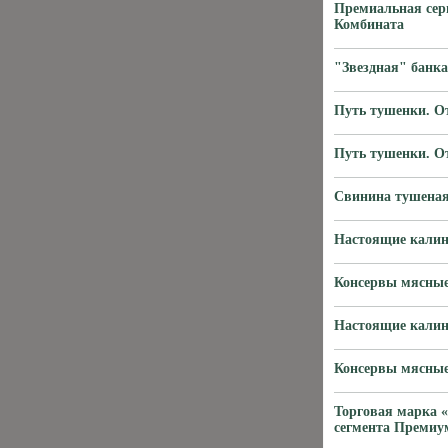
Премиальная сер
Комбината
"Звездная" банка
Путь тушенки. От
Путь тушенки. От
Свинина тушен
Настоящие калин
Консервы мясные
Настоящие калин
Консервы мясные
Торговая марка 
сегмента Премиу