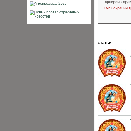
гарниром; сард
ТМ:
Сохраним т
СТАТЬИ