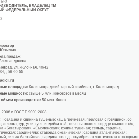
ТЬЮ
ИЗВОДИТЕЛЬ, ВЛАДЕЛЕЦ ТМ
ЫЙ ФЕДЕРАЛЬНЫЙ ОКРУГ
52
иректор
 Юрьевич
ела продаж
Александровна
инград, ул. Яблочная, 40/42
34, , 56-60-55
dicii.ru
ные площадки:
Калининградский тарный комбинат, г. Калининград
ные мощности:
свыше 5 млн. консервов в месяц
 объем производства:
50 млн. банок
1:2008 и ГОСТ Р 9001:2008
:
Говядина и свинина тушеные; каша гречневая, перловая с говядиной, со
ыпленка, кур, утки, гуся, индейки в с/с; печень говяжья; сердце свиное в с/с;
на «Богатырская», «Смоленская»; конина тушеная; сельдь, сардина,
ическая; сардинелла; ставрида океаническая; сардина атлантическая;
ый; килька балтийская; сардина, сельдь, скумбрия атлантическая с овощным