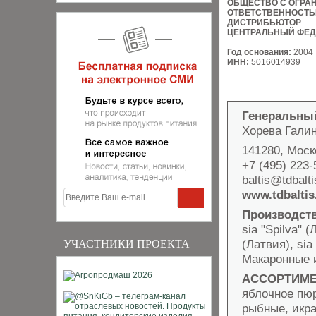
ОБЩЕСТВО С ОГРА
ОТВЕТСТВЕННОСТ
ДИСТРИБЬЮТОР
ЦЕНТРАЛЬНЫЙ ФЕД
Год основания:
2004
ИНН:
5016014939
Генеральны
Хорева Гали
141280, Моско
+7 (495) 223-
baltis@tdbalti
www.tdbaltis
Производст
sia "Spilva" (
(Латвия), sia
УЧАСТНИКИ ПРОЕКТА
Макаронные и
АССОРТИМЕ
яблочное пюр
рыбные, икра