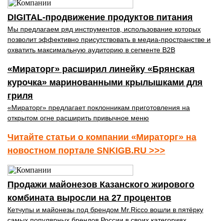
DIGITAL-продвижение продуктов питания
Мы предлагаем ряд инструментов, использование которых
позволит эффективно присутствовать в медиа-пространстве и
охватить максимальную аудиторию в сегменте B2B
«Мираторг» расширил линейку «Брянская
курочка» маринованными крылышками для
гриля
«Мираторг» предлагает поклонникам приготовления на
открытом огне расширить привычное меню
Читайте статьи о компании «Мираторг» на
новостном портале SNKIGB.RU >>>
Продажи майонезов Казанского жирового
комбината выросли на 27 процентов
Кетчупы и майонезы под брендом Mr.Ricco вошли в пятёрку
самых популярных брендов России в своих категориях