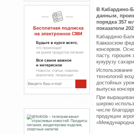
В Кабардино-Б
данным, произ
порядка 357 м
показатели 202
Кабардино-Балк
Кавказском фед
консервов. Осн
пасту, горошек
кукурузу сахар
Использование 
технологий воз
достойных урож
выпуска консер
При выращиван
широко использ
УЧАСТНИКИ ПРОЕКТА
числе благодар
продукции агро
«Международная