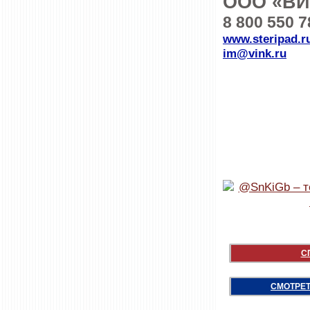
ООО «ВИ
8 800 550 
www.steripad.r
im@vink.ru
С
СМОТРЕТ