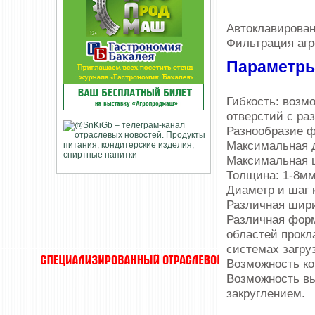
Автоклавирова
Фильтрация аг
Параметры
Гибкость: возм
отверстий с ра
Разнообразие ф
Максимальная 
Максимальная 
Толщина: 1-8мм
Диаметр и шаг 
Различная шири
Различная фор
областей прокл
системах загру
Возможность ко
Возможность вып
закруглением.