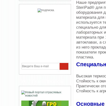
Наше предприят
SteriPad® для 
оборудования д
материала для 
используется т
специально для
лабораторных и
материала при 
автоклавах, а 
из него прокла
показатели про
пластика.
Специальн
Высокая термос
Стойкость к ок
УЧАСТНИКИ ПРОЕКТА
Практически от
Стойкость к аг
Основные