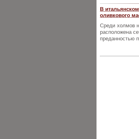
В итальянском
оливкового мас
Среди холмов н
расположена сем
преданностью 