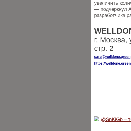
увеличить коли
— подчеркнул А
разработчика р
WELLDO
г. Москва,
стр. 2
care@welldone.green
https://welldone.green