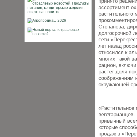
принято решени
ассортимент ох
растительного 
прокомментиров
Степанова, дир
долгосрочной л
сети «Перекрёс
лет назад росс
относился к ал
многих такой в
рацион, включив
растет доля по
соображениям 
окружающей ср
«Растительное 
вегетарианцев.
привычный все
которые способ
продаж в «Пере