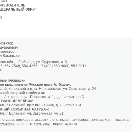
ТЬЮ
ОИЗВОДИТЕЛЬ
ЕДЕРАЛЬНЫЙ ОКРУГ
99
иректор
Эдуардович
иректор
л Васильевич
ая обл., г. Люберцы, ул. Огуречная, д. 3
96, 554-7548, 554-4266, +7 (498) 553-9000, 553-9011
u
ные площадки:
ое предприятие Русское поле-Албаши»:
рай, Каневской р-н, ст. Новоминская, ул. Советская, д. 24
ский пищевой комбинат»:
 г. Лыткарино, ул. Парковая, д. 1, здание литера Б
 ВАНЯ-ДЕВЕЛЕЙ»:
л., г. Волжский, пр-т им. Ленина, д. 73, офис 314
ВНЫЙ КОМБИНАТ АХТУБА»:
л., г. Волжский, ул. Заволжская, уч. 31
:
огурцы, помидоры, ассорти, лечо, икра, патиссоны, горчица, хрен, томатная
кукуруза, фасоль, кетчуп, уксус, перец, аджика.