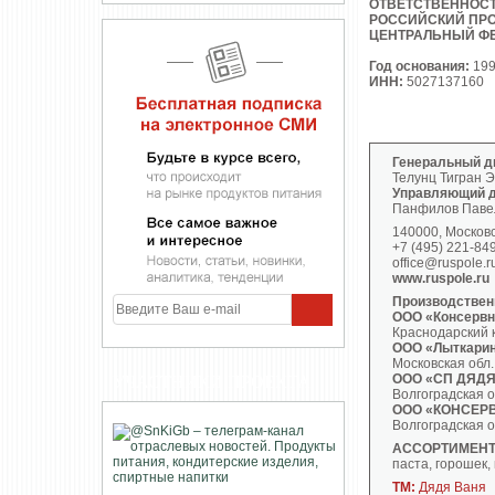
ОТВЕТСТВЕННОС
РОССИЙСКИЙ ПР
ЦЕНТРАЛЬНЫЙ Ф
Год основания:
19
ИНН:
5027137160
Генеральный д
Телунц Тигран 
Управляющий д
Панфилов Паве
140000, Московск
+7 (495) 221-84
office@ruspole.r
www.ruspole.ru​
Производствен
ООО «Консервн
Краснодарский к
ООО «Лыткарин
Московская обл.,
ООО «СП ДЯДЯ
УЧАСТНИКИ ПРОЕКТА
Волгоградская об
ООО «КОНСЕР
Волгоградская об
АССОРТИМЕНТ
паста, горошек, 
ТМ:
Дядя Ваня