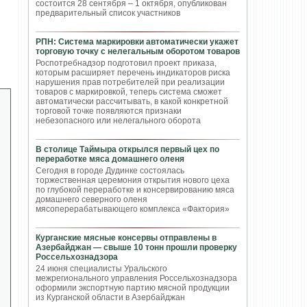
состоится 28 сентября – 1 октября, опубликован
предварительный список участников
РПН: Система маркировки автоматически укажет
торговую точку с нелегальным оборотом товаров
Роспотребнадзор подготовил проект приказа,
которым расширяет перечень индикаторов риска
нарушения прав потребителей при реализации
товаров с маркировкой, теперь система сможет
автоматически рассчитывать, в какой конкретной
торговой точке появляются признаки
небезопасного или нелегального оборота
В столице Таймыра открылся первый цех по
переработке мяса домашнего оленя
Сегодня в городе Дудинке состоялась
торжественная церемония открытия нового цеха
по глубокой переработке и консервированию мяса
домашнего северного оленя
мясоперерабатывающего комплекса «Фактория»
Курганские мясные консервы отправлены в
Азербайджан — свыше 10 тонн прошли проверку
Россельхознадзора
24 июня специалисты Уральского
межрегионального управления Россельхознадзора
оформили экспортную партию мясной продукции
из Курганской области в Азербайджан