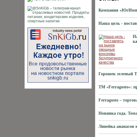
Компания «ЮгИмпо
Наша цель - поста
Н
ка
Горошек зеленый Т
ТМ «Ferragosto»: п
Ferragosto – торг
Новинка года. Том
Линейка ананасов 