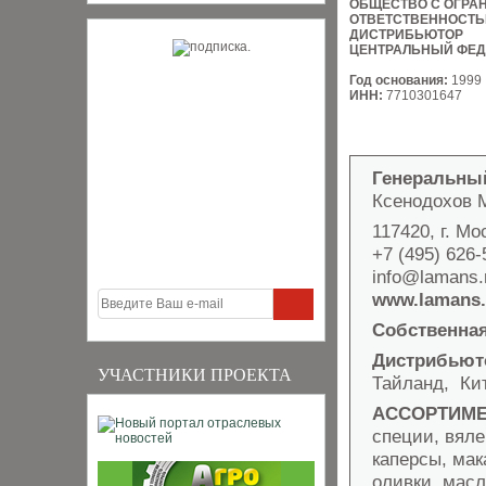
ОБЩЕСТВО С ОГРА
ОТВЕТСТВЕННОСТ
ДИСТРИБЬЮТОР
ЦЕНТРАЛЬНЫЙ ФЕД
Год основания:
1999
ИНН:
7710301647
Генеральны
Ксенодохов 
117420, г. Мо
+7 (495) 626-
info@lamans.
www.lamans.
Собственна
Дистрибьют
УЧАСТНИКИ ПРОЕКТА
Тайланд, Ки
АССОРТИМЕ
специи, вял
каперсы, мак
оливки, масл