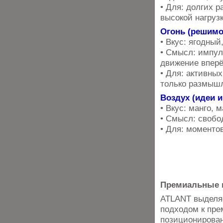
• Для: долгих р
высокой нагрузк
Огонь (решимо
• Вкус: ягодный
• Смысл: импул
движение вперё
• Для: активных
только размыш
Воздух (идеи 
• Вкус: манго, 
• Смысл: свобо
• Для: моментов
Премиальные 
ATLANT выделяе
подходом к пре
позиционирован