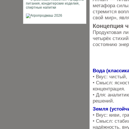
метафора силы,
стремится вопл
свой мир», явл
Концепция ч
Продуктовая ли
четырёх стихий
состоянию энер
Вода (классика
• Вкус: чистый
• Смысл: ясност
концентрация.
• Для: аналити
решений.
Земля (устойч
• Вкус: киви, г
• Смысл: стаби
надёжность, вн