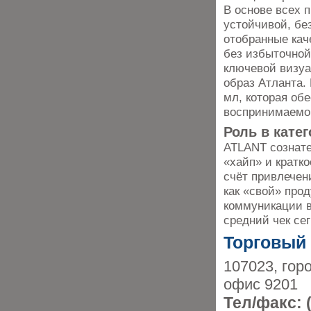
В основе всех 
устойчивой, без
отобранные кач
без избыточной
ключевой визуа
образ Атланта.
мл, которая об
воспринимаемо
Роль в кате
ATLANT сознате
«хайп» и кратк
счёт привлечен
как «свой» про
коммуникации в
средний чек се
Торговый
107023, гор
офис 9201
Тел/факс: 