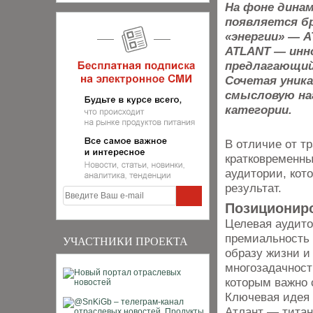
На фоне дина
появляется б
«энергии» — A
ATLANT — инн
предлагающий
Сочетая уника
смысловую на
категории.
В отличие от т
кратковременны
аудитории, кот
результат.
Позициониро
Целевая аудито
премиальность
УЧАСТНИКИ ПРОЕКТА
образу жизни 
многозадачност
которым важно 
Ключевая идея 
Атлант — титан