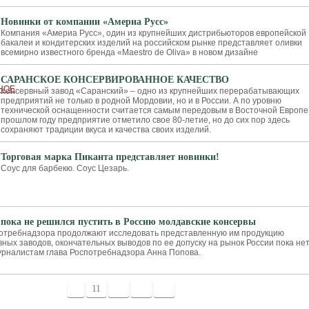
Новинки от компании «Америа Русс»
Компания «Америа Русс», один из крупнейших дистрибьюторов европейской
бакалеи и кондитерских изделий на российском рынке представляет оливки
всемирно известного бренда «Maestro de Oliva» в новом дизайне
САРАНСКОЕ КОНСЕРВИРОВАННОЕ КАЧЕСТВО
Консервный завод «Саранский» – одно из крупнейших перерабатывающих
предприятий не только в родной Мордовии, но и в России. А по уровню
технической оснащенности считается самым передовым в Восточной Европе
прошлом году предприятие отметило свое 80-летие, но до сих пор здесь
сохраняют традиции вкуса и качества своих изделий.
Торговая марка Пиканта представляет новинки!
Соус для барбекю. Соус Цезарь.
 пока не решился пустить в Россию молдавские консервы
отребнадзора продолжают исследовать представленную им продукцию
ных заводов, окончательных выводов по ее допуску на рынок России пока нет
урналистам глава Роспотребнадзора Анна Попова.
<
11
12
13
14