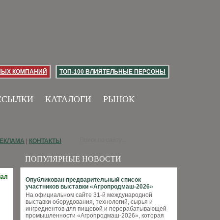
НЫХ КОМПАНИЙ
ТОП-100 ВЛИЯТЕЛЬНЫЕ ПЕРСОНЫ
ССЫЛКИ
КАТАЛОГИ
РЫНОК
ЕКЛАМА
|
КОНТАКТЫ
ПОПУЛЯРНЫЕ НОВОСТИ
иал
Опубликован предварительный список
участников выставки «Агропродмаш-2026»
На официальном сайте 31-й международной
выставки оборудования, технологий, сырья и
ингредиентов для пищевой и перерабатывающей
промышленности «Агропродмаш-2026», которая