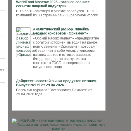
WorldFood Moscow 2026 - главное осеннее
событие пищевой индустрии!
С 15 по 18 сентября в Москве соберутся 1100+
компаний из 30 стран мира и 60 регионов России
Аналитический разбор. Линейка
мясных консервов «Орнамент»
«Орский мясокомбинат» –предприятие
с богатой историей, выводит на рынок
новую линейку «Орнамент», которая
объединяет в себе мясные консервы
высших сортов и готовые кашевые
блюда, предлагая рынку синтез
советского ГОСТа и современного
визуального кода.
ало
Дайджест новостей рынка продуктов питания.
Выпуск №539 от 29.04.2026
Рассылка журнала "Гастрономия Бакалея" от
29.04.2026 года