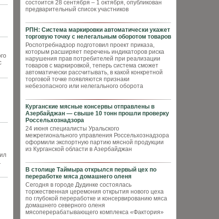
состоится 28 сентября – 1 октября, опубликован
предварительный список участников
РПН: Система маркировки автоматически укажет
торговую точку с нелегальным оборотом товаров
Роспотребнадзор подготовил проект приказа,
которым расширяет перечень индикаторов риска
ого
нарушения прав потребителей при реализации
с
товаров с маркировкой, теперь система сможет
автоматически рассчитывать, в какой конкретной
торговой точке появляются признаки
небезопасного или нелегального оборота
Курганские мясные консервы отправлены в
Азербайджан — свыше 10 тонн прошли проверку
Россельхознадзора
24 июня специалисты Уральского
межрегионального управления Россельхознадзора
оформили экспортную партию мясной продукции
из Курганской области в Азербайджан
оил
1
В столице Таймыра открылся первый цех по
переработке мяса домашнего оленя
Сегодня в городе Дудинке состоялась
торжественная церемония открытия нового цеха
по глубокой переработке и консервированию мяса
домашнего северного оленя
мясоперерабатывающего комплекса «Фактория»