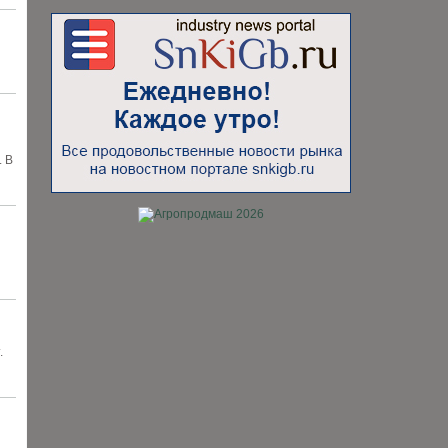
. В
.