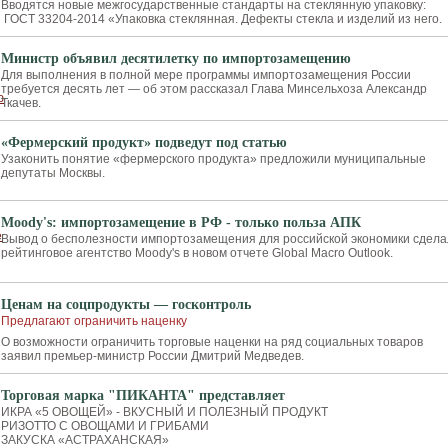
Вводятся новые межгосударственные стандарты на стеклянную упаковку:
ГОСТ 33204-2014 «Упаковка стеклянная. Дефекты стекла и изделий из него.
Министр объявил десятилетку по импортозамещению
Для выполнения в полной мере программы импортозамещения России
требуется десять лет — об этом рассказал Глава Минсельхоза Александр
Ткачев.
«Фермерский продукт» подведут под статью
Узаконить понятие «фермерского продукта» предложили муниципальные
депутаты Москвы.
Moody's: импортозамещение в РФ - только польза АПК
Вывод о бесполезности импортозамещения для российской экономики сдел
рейтинговое агентство Moody's в новом отчете Global Macro Outlook.
Ценам на соцпродукты — госконтроль
Предлагают ограничить наценку
О возможности ограничить торговые наценки на ряд социальных товаров
заявил премьер-министр России Дмитрий Медведев.
Торговая марка "ПИКАНТА" представляет
ИКРА «5 ОВОЩЕЙ» - ВКУСНЫЙ И ПОЛЕЗНЫЙ ПРОДУКТ
РИЗОТТО С ОВОЩАМИ И ГРИБАМИ
ЗАКУСКА «АСТРАХАНСКАЯ»