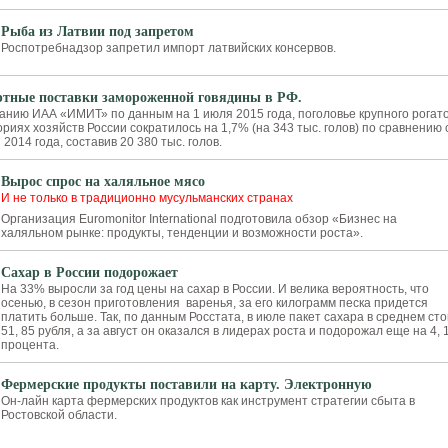
Рыба из Латвии под запретом
Роспотребнадзор запретил импорт латвийских консервов.
тные поставки замороженной говядины в РФ.
анию ИАА «ИМИТ» по данным на 1 июля 2015 года, поголовье крупного рогат
гориях хозяйств России сократилось на 1,7% (на 343 тыс. голов) по сравнению 
2014 года, составив 20 380 тыс. голов.
Вырос спрос на халяльное мясо
И не только в традиционно мусульманских странах
Организация Euromonitor International подготовила обзор «Бизнес на
халяльном рынке: продукты, тенденции и возможности роста».
Сахар в России подорожает
На 33% выросли за год цены на сахар в России. И велика вероятность, что
осенью, в сезон приготовления варенья, за его килограмм песка придется
платить больше. Так, по данным Росстата, в июле пакет сахара в среднем ст
51, 85 рубля, а за август он оказался в лидерах роста и подорожал еще на 4, 
процента.
Фермерские продукты поставили на карту. Электронную
Он-лайн карта фермерских продуктов как инструмент стратегии сбыта в
Ростовской области.