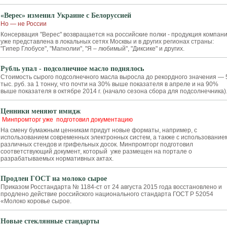
«Верес» изменил Украине с Белоруссией
Но — не России
Консервация "Верес" возвращается на российские полки - продукция компан
уже представлена в локальных сетях Москвы и в других регионах страны:
"Гипер Глобусе", "Магнолии", "Я – любимый", "Диксике" и других.
Рубль упал - подсолнечное масло поднялось
Стоимость сырого подсолнечного масла выросла до рекордного значения — 
тыс. руб. за 1 тонну, что почти на 30% выше показателя в апреле и на 90%
выше показателя в октябре 2014 г. (начало сезона сбора для подсолнечника)
Ценники меняют имидж
Минпромторг уже подготовил документацию
На смену бумажным ценникам придут новые форматы, например, с
использованием современных электронных систем, а также с использование
различных стендов и грифельных досок. Минпромторг подготовил
соответствующий документ, который уже размещен на портале о
разрабатываемых нормативных актах.
Продлен ГОСТ на молоко сырое
Приказом Росстандарта № 1184-ст от 24 августа 2015 года восстановлено и
продлено действие российского национального стандарта ГОСТ Р 52054
«Молоко коровье сырое.
Новые стеклянные стандарты