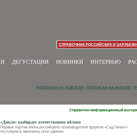
СПРАВОЧНИК РОССИЙСКИХ И ЗАРУБЕЖ
ИИ
ДЕГУСТАЦИИ
НОВИНКИ
ИНТЕРВЬЮ
РА
ПОДПИСКА НА НОВОСТИ
|
ПОДПИСКА НА КАТАЛОГ
|
Р
Справочно-информационный матер
«Дикси» выбирает отечественное яблоко
Первые партии яблок российского производителя фруктов «Сад Гигант»
поступили в магазины сети «Дикси».