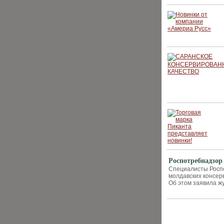
Роспотребнадзор
Специалисты Росп
молдавских консерв
Об этом заявила ж