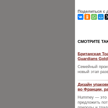
Поделиться с 
CМОТРИТЕ ТА
Британская Toa
Guardians Gold
Семейный произ
новый этап раз
Дизайн упаков
во Франции, р
Hummey — это 
предложить по
природы и тра