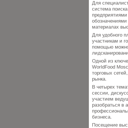
Для специалис
система поиска
предприятиями 
обозначениями 
материалах выс
Для удобного п
участникам и г
помощью можно
лидсканировани
Одной из ключе
WorldFood Mosc
торговых сетей
рынка.
В четырех тема
сессии, дискус
участием веду
разобраться в 
профессиональн
бизнеса.
Посещение выст