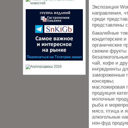
Экспозиция Wor
направления, ч
среди представ
представлены с
бакалейные тов
кондитерские и
органические п
свежие фрукты 
безалкогольные
чай, кофе и дру
ингредиенты дл
замороженные п
консервы;
масложировая п
продукция кате
молочные проду
рыба и морепро
мясо, птица и я
алкогольные на
нон-фуд продук