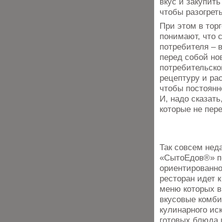
вкус и закупить
чтобы разогреть
При этом в тор
понимают, что 
потребителя – 
перед собой но
потребительско
рецептуру и ра
чтобы постоянн
И, надо сказат
которые не пер
Так совсем нед
«СытоЕдов®» по
ориентированно
ресторан идет 
меню которых в
вкусовые комб
кулинарного ис
готовых блюда 