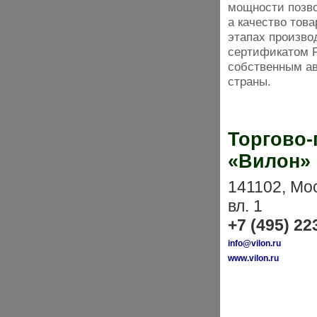
мощности позво
а качество това
этапах произво
сертификатом F
собственным ав
страны.
Торгово
«Вилон»
141102, Мос
вл. 1
+7 (495) 22
info@vilon.ru
www.vilon.ru