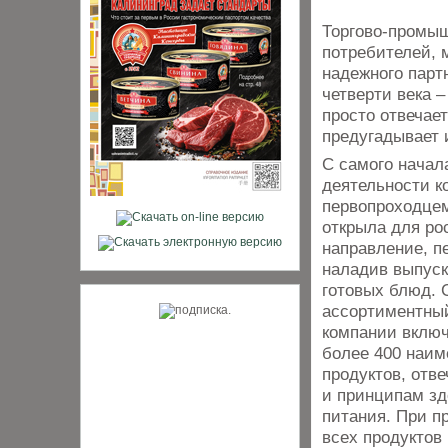
Торгово-промыш
потребителей, 
надежного парт
четверти века –
просто отвечае
предугадывает 
С самого начал
деятельности к
первопроходцем
открыла для ро
направление, п
наладив выпус
готовых блюд. 
ассортиментны
компании включ
более 400 наим
продуктов, отв
и принципам зд
питания. При п
всех продуктов