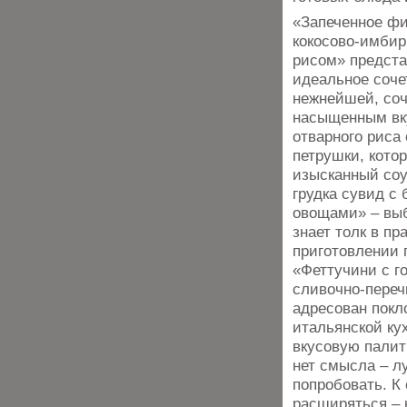
«Запеченное фи
кокосово-имбир
рисом» предста
идеальное соче
нежнейшей, соч
насыщенным вк
отварного риса
петрушки, кото
изысканный соу
грудка сувид с 
овощами» – выб
знает толк в п
приготовлении 
«Феттучини с г
сливочно-переч
адресован покл
итальянской ку
вкусовую палит
нет смысла – л
попробовать. К
расширяться – 