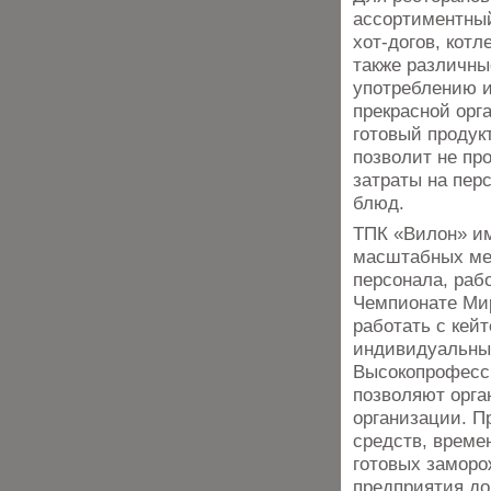
ассортиментный
хот-догов, котл
также различны
употреблению и
прекрасной орг
готовый продук
позволит не пр
затраты на пер
блюд.
ТПК «Вилон» им
масштабных мер
персонала, раб
Чемпионате Мир
работать с кей
индивидуальны
Высокопрофесс
позволяют орга
организации. 
средств, време
готовых заморо
предприятия д