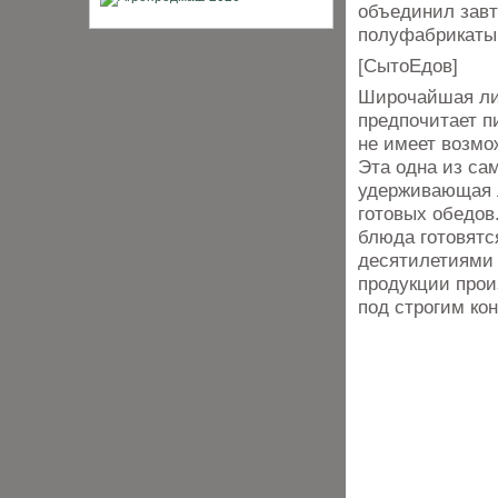
объединил завт
полуфабрикаты
[СытоЕдов]
Широчайшая лин
предпочитает п
не имеет возмо
Эта одна из са
удерживающая л
готовых обедов
блюда готовятс
десятилетиями 
продукции прои
под строгим кон