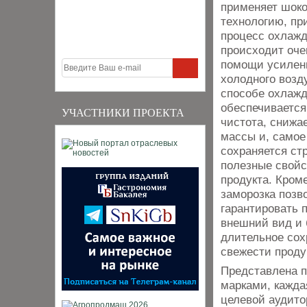
применяет шоко
технологию, пр
процесс охлаж
происходит оче
помощи усиленн
холодного возд
способе охлаж
обеспечивается
УЧАСТНИКИ ПРОЕКТА
чистота, снижа
массы и, самое
сохраняется стр
полезные свойс
продукта. Кроме
заморозка позв
гарантировать 
внешний вид и 
длительное сох
свежести проду
Представлена п
марками, кажда
целевой аудит