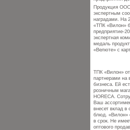
Продукция ООО 
экспертным со
наградами. На 
«ТПК «Вилон» 
предприятие-20
экспертная ком
медаль продукт
«Велюте» с ка
ТПК «Вилон» от
партнерами на 
бизнеса. Ей ес
розничным мага
HORECA. Сотру
Ваш ассортимен
внесет вклад в
блюд. «Вилон» 
в срок. Не имее
оптового прода