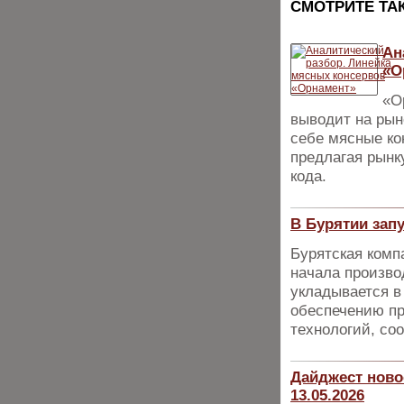
CМОТРИТЕ ТА
Ан
«О
«О
выводит на рын
себе мясные ко
предлагая рынк
кода.
В Бурятии зап
Бурятская комп
начала произво
укладывается в
обеспечению пр
технологий, со
Дайджест ново
13.05.2026