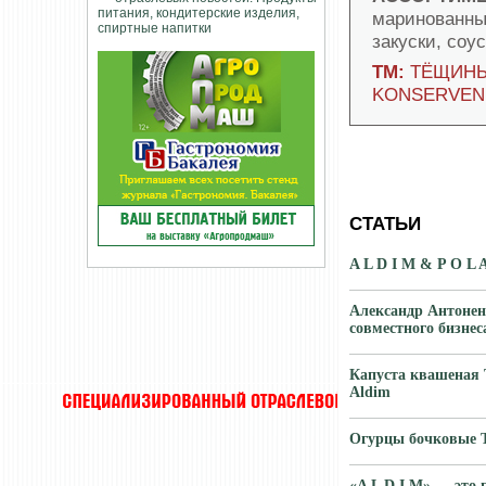
маринованны
закуски, соу
ТМ:
ТЁЩИНЫ
KONSERVEN
СТАТЬИ
A L D I M & P O L 
Александр Антонен
совместного бизнес
Капуста квашеная
Aldim
Огурцы бочковые Т
«A L D I M» — это 