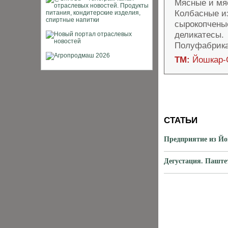
Мясные и мя
Колбасные из
сырокопченые
деликатесы.
Полуфабрика
ТМ:
Йошкар-О
СТАТЬИ
Предприятие из Йо
Дегустация. Паште
ХИТЫ