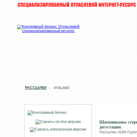
НОВОСТИ
ХИТЫ
ТОП-10
КОМПАНИ
ЗАМОРОЗКА
РЕДАКЦИЯ
РАССЫЛКИ
VITALAND
›
ПЕЧАТНАЯ ВЕРСИЯ
VITALAND
КАТАЛОГА
Шампиньоны стери
дегустации.
Рассылка «БВК-Групп»