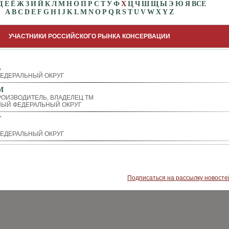
Д
Е
Ё
Ж
З
И
Й
К
Л
М
Н
О
П
Р
С
Т
У
Ф
Х
Ц
Ч
Ш
Щ
Ы
Э
Ю
Я
ВСЕ
A
B
C
D
E
F
G
H
I
J
K
L
M
N
O
P
Q
R
S
T
U
V
W
X
Y
Z
УЧАСТНИКИ РОССИЙСКОГО РЫНКА КОНСЕРВАЦИИ
Ь
ЕДЕРАЛЬНЫЙ ОКРУГ
М
ОИЗВОДИТЕЛЬ, ВЛАДЕЛЕЦ ТМ
ЫЙ ФЕДЕРАЛЬНЫЙ ОКРУГ
Т
ЕДЕРАЛЬНЫЙ ОКРУГ
Подписаться на рассылку новосте