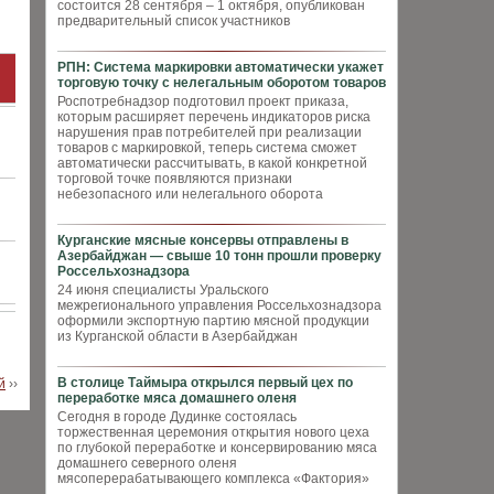
состоится 28 сентября – 1 октября, опубликован
предварительный список участников
РПН: Система маркировки автоматически укажет
торговую точку с нелегальным оборотом товаров
Роспотребнадзор подготовил проект приказа,
которым расширяет перечень индикаторов риска
нарушения прав потребителей при реализации
товаров с маркировкой, теперь система сможет
автоматически рассчитывать, в какой конкретной
торговой точке появляются признаки
небезопасного или нелегального оборота
Курганские мясные консервы отправлены в
Азербайджан — свыше 10 тонн прошли проверку
Россельхознадзора
24 июня специалисты Уральского
межрегионального управления Россельхознадзора
оформили экспортную партию мясной продукции
из Курганской области в Азербайджан
В столице Таймыра открылся первый цех по
й
››
переработке мяса домашнего оленя
Сегодня в городе Дудинке состоялась
торжественная церемония открытия нового цеха
по глубокой переработке и консервированию мяса
домашнего северного оленя
мясоперерабатывающего комплекса «Фактория»