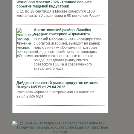
WorldFood Moscow 2026 - главное осеннее
событие пищевой индустрии!
С 15 по 18 сентября в Москве соберутся 1100+
компаний из 30 стран мира и 60 регионов России
Аналитический разбор. Линейка
мясных консервов «Орнамент»
«Орский мясокомбинат» –предприятие
с богатой историей, выводит на рынок
новую линейку «Орнамент», которая
объединяет в себе мясные консервы
высших сортов и готовые кашевые
блюда, предлагая рынку синтез
советского ГОСТа и современного
визуального кода.
Дайджест новостей рынка продуктов питания.
Выпуск №539 от 29.04.2026
Рассылка журнала "Гастрономия Бакалея" от
29.04.2026 года