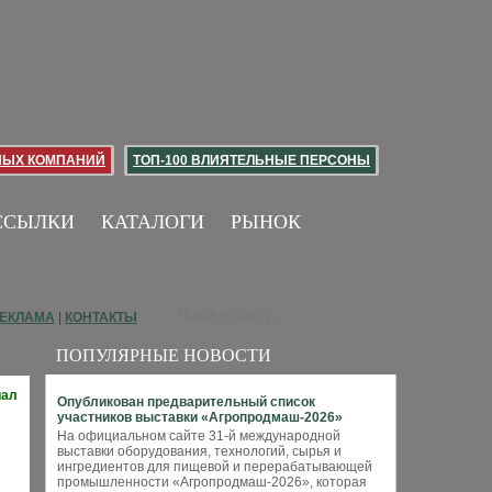
НЫХ КОМПАНИЙ
ТОП-100 ВЛИЯТЕЛЬНЫЕ ПЕРСОНЫ
ССЫЛКИ
КАТАЛОГИ
РЫНОК
ЕКЛАМА
|
КОНТАКТЫ
ПОПУЛЯРНЫЕ НОВОСТИ
иал
Опубликован предварительный список
участников выставки «Агропродмаш-2026»
На официальном сайте 31-й международной
выставки оборудования, технологий, сырья и
ингредиентов для пищевой и перерабатывающей
промышленности «Агропродмаш-2026», которая