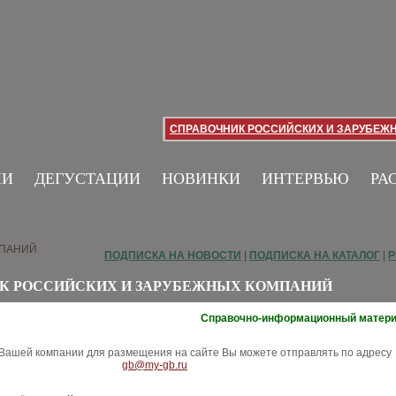
СПРАВОЧНИК РОССИЙСКИХ И ЗАРУБЕЖ
ИИ
ДЕГУСТАЦИИ
НОВИНКИ
ИНТЕРВЬЮ
РА
МПАНИЙ
ПОДПИСКА НА НОВОСТИ
|
ПОДПИСКА НА КАТАЛОГ
|
Р
К РОССИЙСКИХ И ЗАРУБЕЖНЫХ КОМПАНИЙ
Справочно-информационный матер
ашей компании для размещения на сайте Вы можете отправлять по адресу
gb@my-gb.ru