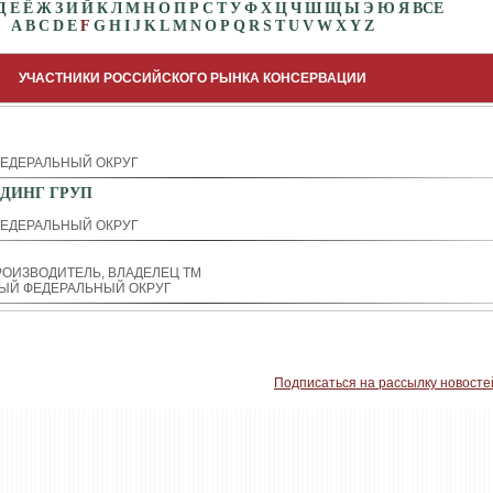
Д
Е
Ё
Ж
З
И
Й
К
Л
М
Н
О
П
Р
С
Т
У
Ф
Х
Ц
Ч
Ш
Щ
Ы
Э
Ю
Я
ВСЕ
A
B
C
D
E
F
G
H
I
J
K
L
M
N
O
P
Q
R
S
T
U
V
W
X
Y
Z
УЧАСТНИКИ РОССИЙСКОГО РЫНКА КОНСЕРВАЦИИ
ЕДЕРАЛЬНЫЙ ОКРУГ
ДИНГ ГРУП
ЕДЕРАЛЬНЫЙ ОКРУГ
ОИЗВОДИТЕЛЬ, ВЛАДЕЛЕЦ ТМ
ЫЙ ФЕДЕРАЛЬНЫЙ ОКРУГ
Подписаться на рассылку новосте