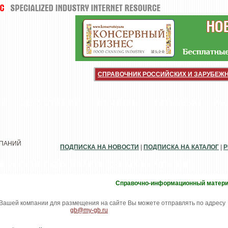
СПРАВОЧНИК РОССИЙСКИХ И ЗАРУБЕЖ
ИИ
ДЕГУСТАЦИИ
НОВИНКИ
ИНТЕРВЬЮ
РА
МПАНИЙ
ПОДПИСКА НА НОВОСТИ
|
ПОДПИСКА НА КАТАЛОГ
|
Р
К РОССИЙСКИХ И ЗАРУБЕЖНЫХ КОМПАНИЙ
Справочно-информационный матер
ашей компании для размещения на сайте Вы можете отправлять по адресу
gb@my-gb.ru