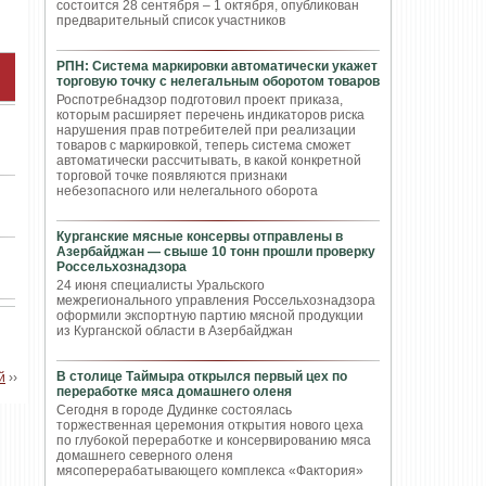
состоится 28 сентября – 1 октября, опубликован
предварительный список участников
РПН: Система маркировки автоматически укажет
торговую точку с нелегальным оборотом товаров
Роспотребнадзор подготовил проект приказа,
которым расширяет перечень индикаторов риска
нарушения прав потребителей при реализации
товаров с маркировкой, теперь система сможет
автоматически рассчитывать, в какой конкретной
торговой точке появляются признаки
небезопасного или нелегального оборота
Курганские мясные консервы отправлены в
Азербайджан — свыше 10 тонн прошли проверку
Россельхознадзора
24 июня специалисты Уральского
межрегионального управления Россельхознадзора
оформили экспортную партию мясной продукции
из Курганской области в Азербайджан
В столице Таймыра открылся первый цех по
й
››
переработке мяса домашнего оленя
Сегодня в городе Дудинке состоялась
торжественная церемония открытия нового цеха
по глубокой переработке и консервированию мяса
домашнего северного оленя
мясоперерабатывающего комплекса «Фактория»