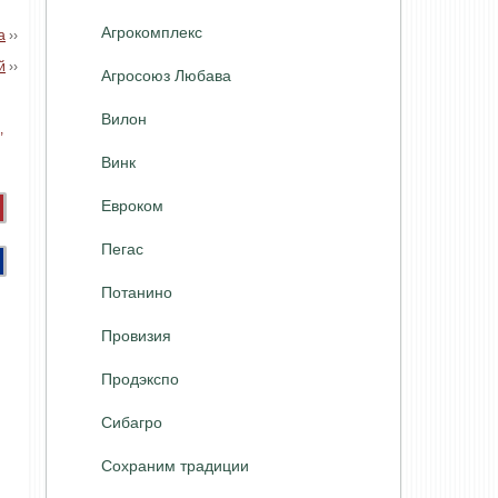
Агрокомплекс
а
››
й
››
Агросоюз Любава
Вилон
Винк
Евроком
Пегас
Потанино
Провизия
Продэкспо
Сибагро
Сохраним традиции