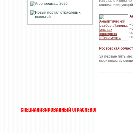
Как стало известно
специализирующейс
А
«
н
с
с
Ростовская област
За первые пять мес
производству овощ