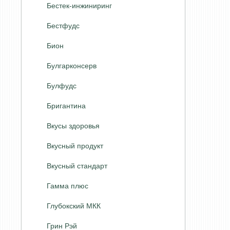
Бестек-инжиниринг
Бестфудс
Бион
Булгарконсерв
Булфудс
Бригантина
Вкусы здоровья
Вкусный продукт
Вкусный стандарт
Гамма плюс
Глубокский МКК
Грин Рэй