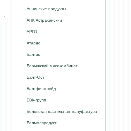
Аннинские продукты
АПК Астраханский
АРГО
Атардо
Балтис
Барышский мясокомбинат
Балт-Ост
Балтфиштрейд
БВК-групп
Белевская пастильная мануфактура
Белмолпродукт