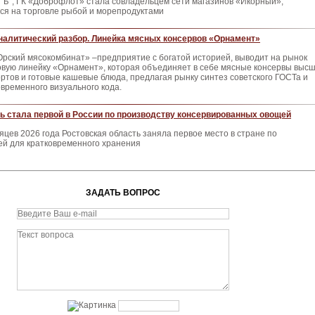
 “Ъ”, ГК «Доброфлот» стала совладельцем сети магазинов «Икорный»,
я на торговле рыбой и морепродуктами
налитический разбор. Линейка мясных консервов «Орнамент»
Орский мясокомбинат» –предприятие с богатой историей, выводит на рынок
овую линейку «Орнамент», которая объединяет в себе мясные консервы выс
ортов и готовые кашевые блюда, предлагая рынку синтез советского ГОСТа и
овременного визуального кода.
ь стала первой в России по производству консервированных овощей
яцев 2026 года Ростовская область заняла первое место в стране по
ей для кратковременного хранения
ЗАДАТЬ ВОПРОС