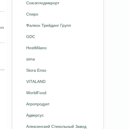
Союзплодимрорт
Спиро
Фалкон Трейдинг Групп
ших
GDC
HostMilano
sima
Stora Enso
VITALAND
WorldFood
Агропродукт
Адверсус
Алексинский Стекольный Завод