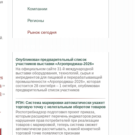
ая
Компании
Регионы
Рынок сегодня
й.
ПОПУЛЯРНЫЕ НОВОСТИ
Опубликован предварительный список
участников выставки «Агропродмаш-2026»
На официальном сайте 31-й международной
выставки оборудования, технологий, сырья и
ингредиентов для пищевой и перерабатывающей
26
промышленности «Агропродмаш-2026», которая
а
››
состоится 28 сентября – 1 октября, опубликован
предварительный список участников
й
››
РПН: Система маркировки автоматически укажет
торговую точку с нелегальным оборотом товаров
Роспотребнадзор подготовил проект приказа,
которым расширяет перечень индикаторов риска
нарушения прав потребителей при реализации
товаров с маркировкой, теперь система сможет
автоматически рассчитывать, в какой конкретной
торговой точке появляются признаки