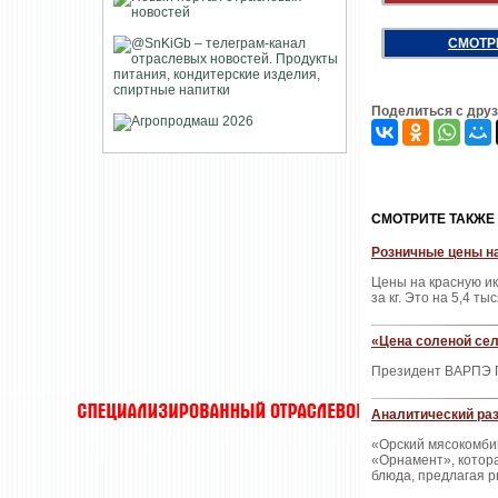
СМОТР
Поделиться с дру
CМОТРИТЕ ТАКЖЕ
Розничные цены на
Цены на красную ик
за кг. Это на 5,4 
«Цена соленой сел
Президент ВАРПЭ Г
Аналитический раз
«Орский мясокомбин
«Орнамент», котор
блюда, предлагая р