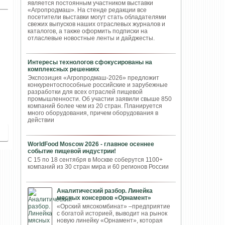
является постоянным участником выставки
«Агропродмаш». На стенде редакции все
посетители выставки могут стать обладателями
свежих выпусков наших отраслевых журналов и
каталогов, а также оформить подписки на
отласлевые новостные ленты и дайджесты.
Интересы технологов сфокусированы на
комплексных решениях
Экспозиция «Агропродмаш-2026» предложит
конкурентоспособные российские и зарубежные
разработки для всех отраслей пищевой
промышленности. Об участии заявили свыше 850
компаний более чем из 20 стран. Планируется
много оборудования, причем оборудования в
действии
WorldFood Moscow 2026 - главное осеннее
событие пищевой индустрии!
С 15 по 18 сентября в Москве соберутся 1100+
компаний из 30 стран мира и 60 регионов России
Аналитический разбор. Линейка
мясных консервов «Орнамент»
«Орский мясокомбинат» –предприятие
с богатой историей, выводит на рынок
новую линейку «Орнамент», которая