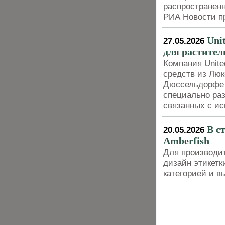
распространенн
РИА Новости п
Uni
27.05.2026
для растител
Компания Unit
средств из Люк
Дюссельдорфе с
специально ра
связанных с и
В с
20.05.2026
Amberfish
Для производит
дизайн этикетк
категорией и в