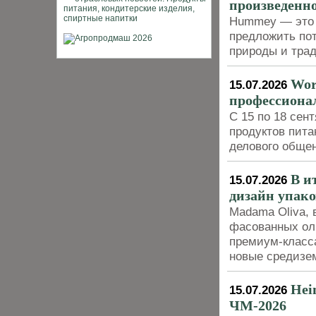
произведенн
Hummey — это 
предложить по
природы и тра
Wor
15.07.2026
профессиона
С 15 по 18 сен
продуктов пит
делового обще
В и
15.07.2026
дизайн упак
Madama Oliva,
фасованных оли
премиум-класса
новые средизе
Hei
15.07.2026
ЧМ‑2026