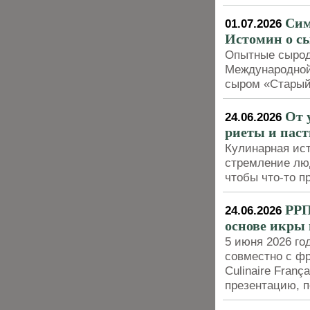
Сим
01.07.2026
Истомин о с
Опытные сырод
Международной
сыром «Старый
От 
24.06.2026
риеты и пас
Кулинарная ист
стремление люд
чтобы что-то п
РРП
24.06.2026
основе икры 
5 июня 2026 г
совместно с фр
Culinaire Fran
презентацию, 