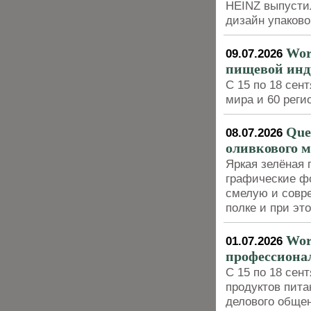
HEINZ выпусти
дизайн упаково
Wor
09.07.2026
пищевой инд
С 15 по 18 сен
мира и 60 реги
Que
08.07.2026
оливкового 
Яркая зелёная 
графические ф
смелую и совре
полке и при эт
Wor
01.07.2026
профессиона
С 15 по 18 сен
продуктов пит
делового обще