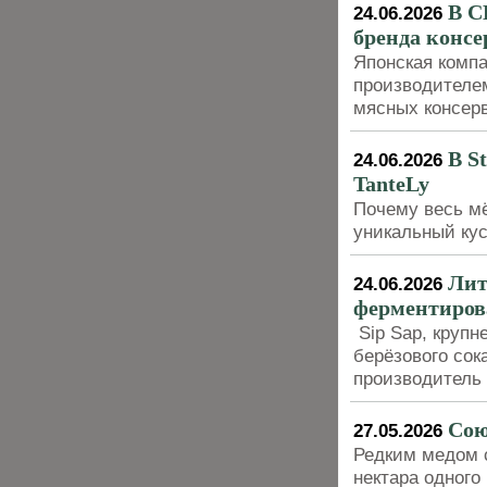
В С
24.06.2026
бренда конс
Японская компа
производителе
мясных консерво
В S
24.06.2026
TanteLy
Почему весь м
уникальный кус
Лит
24.06.2026
ферментирова
Sip Sap, крупн
берёзового сок
производитель
Сою
27.05.2026
Редким медом с
нектара одного