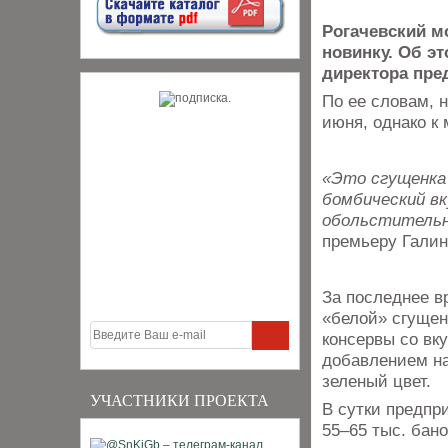
Рогачевский м
новинку. Об эт
директора пре
По ее словам, 
июня, однако к
«Это сгущенка 
бомбический вк
обольстительн
премьеру Галин
За последнее в
«белой» сгущен
консервы со вку
добавлением на
зеленый цвет.
УЧАСТНИКИ ПРОЕКТА
В сутки предпр
55–65 тыс. бано