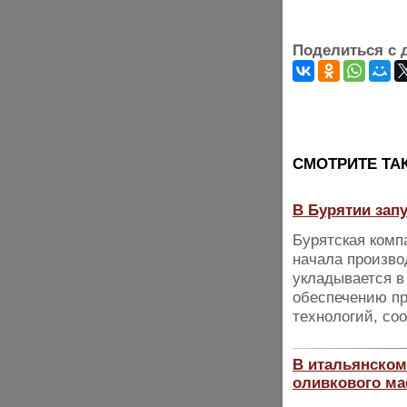
Поделиться с 
CМОТРИТЕ ТА
В Бурятии зап
Бурятская комп
начала произво
укладывается в
обеспечению пр
технологий, со
В итальянском
оливкового мас