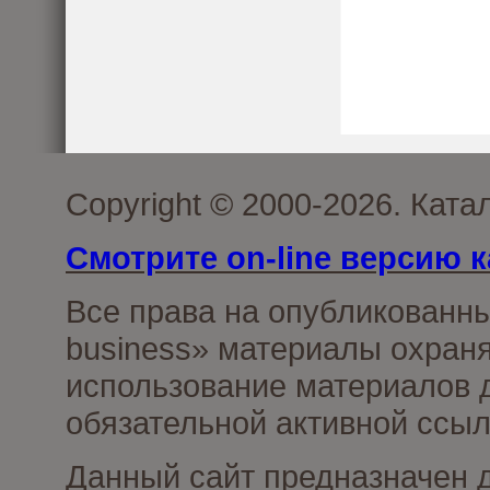
Copyright © 2000-2026. Ката
Смотрите on-line версию к
Все права на опубликованн
business» материалы охраня
использование материалов д
обязательной активной ссыл
Данный сайт предназначен 