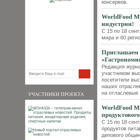
консервов.
WorldFood Mo
индустрии!
С 15 по 18 сен
мира и 60 реги
Приглашаем 
«Гастрономия
Редакция журн
участником выс
посетители выс
наших отраслев
на отласлевые
УЧАСТНИКИ ПРОЕКТА
WorldFood Mo
продуктовог
С 15 по 18 сен
продуктов пит
делового обще