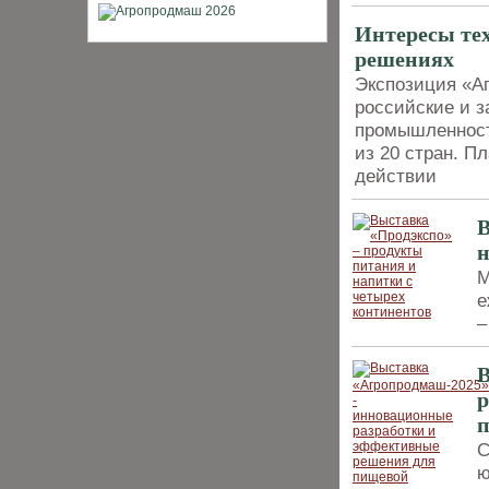
Интересы те
решениях
Экспозиция «А
российские и з
промышленност
из 20 стран. П
действии
В
н
М
е
–
В
р
С
ю