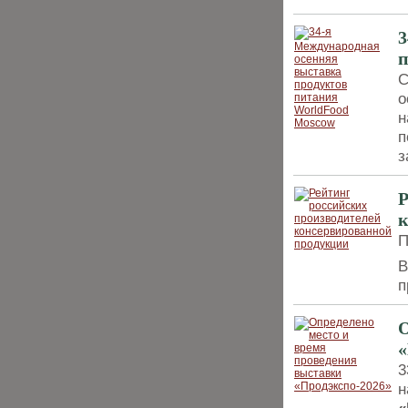
3
п
С
о
н
п
з
Р
к
П
В
п
О
«
3
н