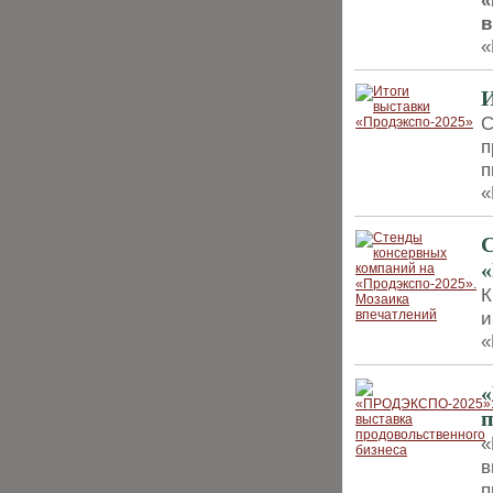
«
в
«
И
С
п
п
«
С
«
К
и
«
п
«
в
п