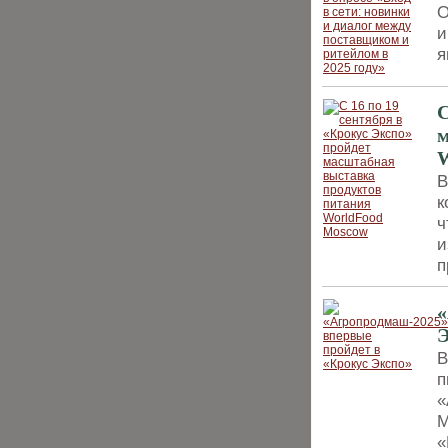
О
и
я
С
м
W
В
к
ч
и
п
«
Э
В
п
«
М
«