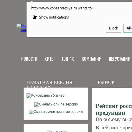
http://www.konservatsiya.ru wants to:
Show notifications
Block
Al
НОВОСТИ
ХИТЫ
ТОП-10
КОМПАНИИ
ДЕГУСТАЦИИ
ПЕЧАТНАЯ ВЕРСИЯ
РЫНОК
КАТАЛОГА
Рейтинг рос
продукции
По объему выру
В рейтинге при