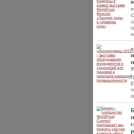
в
«
О
з
п
н
«
и
У
П
Е
т
п
Б
п
с
р