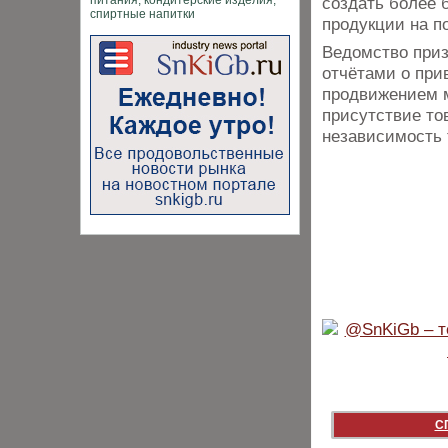
создать более 
продукции на п
Ведомство при
отчётами о при
продвижением м
присутствие то
независимость
С