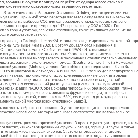
л, горчицы и соусов планируют перейти от одноразового стекла к
ой системе многоразового использования стеклотары.
об этом совместно с берлинской компанией dotch, поставщиком систем
и упаковки. Причиной этого перехода является ожидаемое значительное
ой цены на выбросы CO2 для одноразового стекла, которая, согласно
er, может вырасти примерно до 147 евро за тонну CO2 к 2030 г. Рост
в за тару и упаковку, особенно стеклянную, также усиливает давление на
ющие одноразовое стекло.
 архива цен PackagingLicense24, стоимость лицензирования стеклянной тар
ерно на 71% выше, чем в 2020 г. К этому добавляются изменения в
С, такие как Регламент ЕС об упаковке (PPWR). Это повышает
и актуальность многоразовых систем. Кроме того, экологические аспекты
вляемые системы многоразового использования стекла: согласно недавнему
кой ассоциации экологической помощи (Deutsche Umwelthilfe) и Немецкой
зовой упаковки (Mehrwegverband Deutschland), ежегодно можно было бы
000 тонн упаковочных отходов и 409 000 тонн CO2 только для предварительн
тов питания, таких как масло, уксус, консервированные фрукты и овощи.
еденное Институтом энергетических и экологических исследований
) и Обществом исследований рынка упаковки (GVM) по заказу немецкой
ой организации NABU (Союза охраны природы и биоразнообразия), также
конкретном примере консервированных фруктов и овощей, что выбросы
вызванные упаковкой, снижаются на 58%, если двенадцать одноразовых
аменить одной многоразовой стеклянной банкой.
ьная часть выбросов от стеклянной упаковки приходится на энергоемкое
гократное использование тары оказывает соответственно положительное
анизует весь цикл многоразовой упаковки. В проекте участвуют производители
 областях, как консервированные фрукты и овощи, горчица и соусы, а также
ительных масел, уксуса и сиропов. Система многоразовой упаковки,
нией dotch, в настоящее время основана на шести стандартизированных