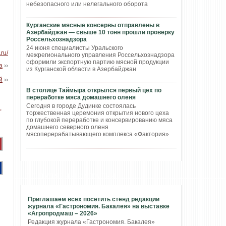
небезопасного или нелегального оборота
Курганские мясные консервы отправлены в
Азербайджан — свыше 10 тонн прошли проверку
Россельхознадзора
24 июня специалисты Уральского
ru/
межрегионального управления Россельхознадзора
оформили экспортную партию мясной продукции
а
››
из Курганской области в Азербайджан
й
››
В столице Таймыра открылся первый цех по
переработке мяса домашнего оленя
Сегодня в городе Дудинке состоялась
торжественная церемония открытия нового цеха
по глубокой переработке и консервированию мяса
домашнего северного оленя
мясоперерабатывающего комплекса «Фактория»
ПОПУЛЯРНЫЕ СТАТЬИ
Приглашаем всех посетить стенд редакции
журнала «Гастрономия. Бакалея» на выставке
«Агропродмаш – 2026»
Редакция журнала «Гастрономия. Бакалея»