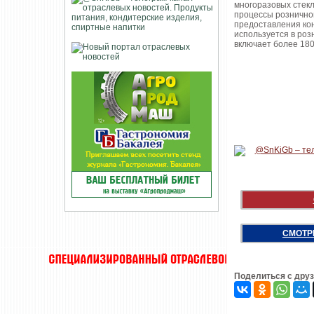
многоразовых стек
процессы розничной
предоставления кон
используется в роз
включает более 18
СМОТР
Поделиться с дру