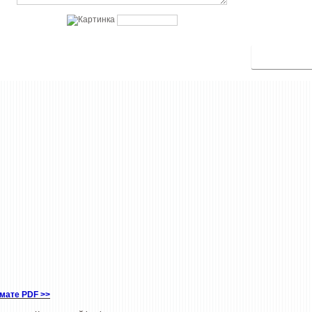
рмате PDF
>>