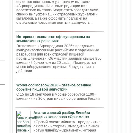
является постоянным участником выставки
«Агропродмаш». На стенде редакции все
посетители выставки могут стать обладателями
свежих выпусков наших отраслевых журналов и
каталогов, а также оформить подписки на
отласлевые новостные ленты и дайджесты.
Интересы технологов сфокусированы на
комплексных решениях
Экспозиция «Агропродмаш-2026» предложит
конкурентоспособные российские и зарубежные
разработки для всех отраслей пищевой
промышленности. Об участии заявили свыше 850
компаний более чем из 20 стран. Планируется
много оборудования, причем оборудования в
действии
WorldFood Moscow 2026 - главное осеннее
событие пищевой индустрии!
С 15 по 18 сентября в Москве соберутся 1100+
компаний из 30 стран мира и 60 регионов России
Аналитический разбор. Линейка
мясных консервов «Орнамент»
«Орский мясокомбинат» –предприятие
с богатой историей, выводит на рынок
новую линейку «Орнамент», которая