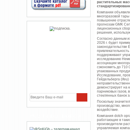
растительных масе
стандартизированн
Компании объявили 
многоразовой тары 
повышение отраслев
прогнозам GMK Cent
лицензионных сборо
решения, использу
Согласно данным из
2026 г. будет прим
законодательстве Е
привлекательность 
поддерживают упра
исследованию Немец
ассоциации многора
сэкономить до 710 
упакованных продук
Исследование, пров
Гейдельберга (ifeu
неправительственн
демонстрирует на 
парниковых газов, 
стеклянных банок з
Поскольку значител
производство, мно
воздействие.
УЧАСТНИКИ ПРОЕКТА
Компания dotch орг
работающие в таких
производители раст
управляемая компа