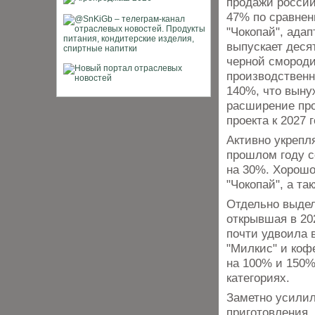
продажи россий
47% по сравне
"Чокопай", ада
выпускает деся
черной смороди
производственн
140%, что выну
расширение про
проекта к 2027 г
Активно укрепля
прошлом году с
на 30%. Хорошо
"Чокопай", а та
Отдельно выделя
открывшая в 202
почти удвоила 
"Милкис" и коф
на 100% и 150%
категориях.
Заметно усилил
приготовления.