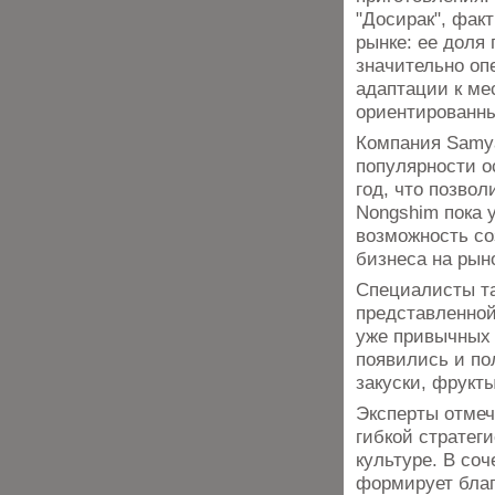
"Досирак", фак
рынке: ее доля
значительно оп
адаптации к ме
ориентированны
Компания Samya
популярности о
год, что позвол
Nongshim пока 
возможность со
бизнеса на рын
Специалисты та
представленной
уже привычных 
появились и по
закуски, фрукты
Эксперты отмеч
гибкой стратег
культуре. В со
формирует бла