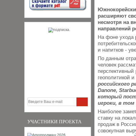
Южнокорейские
расширяют сво
несмотря на в
направлений р
На фоне ухода 
потребительско
и напитков - у
По данным отра
человек рассма
перспективный 
геополитикой и
российского р
Danone, Starb
который пост
игроки, в том
Наиболее замет
ставку на лока
УЧАСТНИКИ ПРОЕКТА
продаж в Росси
совокупная выр