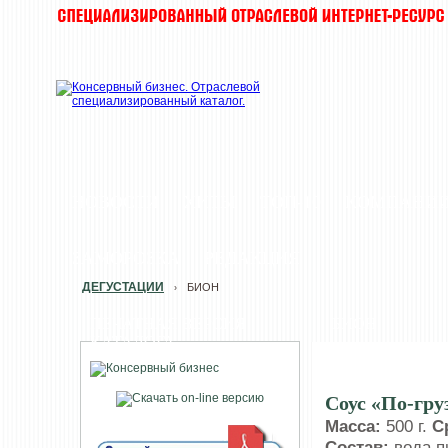
НОВОСТИ
ХИТЫ
ТОП-10
КОМПАНИ
ЗАМОРОЗКА
РЕДАКЦИЯ
ДЕГУСТАЦИИ
БИОН
›
ПЕЧАТНАЯ ВЕРСИЯ
БИОН
КАТАЛОГА
Соус «По-гру
Масса:
500 г.
С
Состав:
вода п