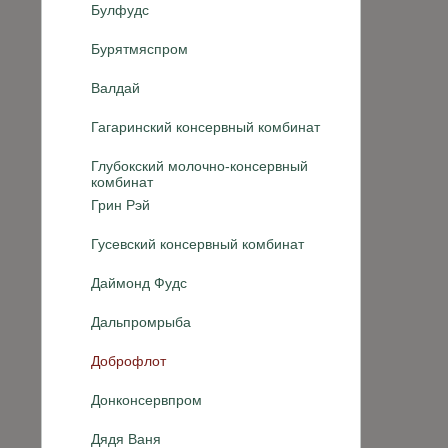
Булфудс
Бурятмяспром
Валдай
Гагаринский консервный комбинат
Глубокский молочно-консервный
комбинат
Грин Рэй
Гусевский консервный комбинат
Даймонд Фудс
Дальпромрыба
Доброфлот
Донконсервпром
Дядя Ваня