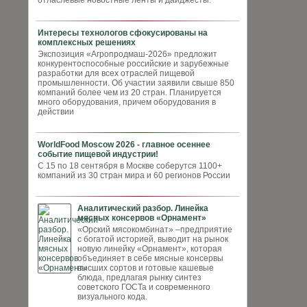
отласлевые новостные ленты и дайджесты.
Интересы технологов сфокусированы на
комплексных решениях
Экспозиция «Агропродмаш-2026» предложит
конкурентоспособные российские и зарубежные
разработки для всех отраслей пищевой
промышленности. Об участии заявили свыше 850
компаний более чем из 20 стран. Планируется
много оборудования, причем оборудования в
действии
WorldFood Moscow 2026 - главное осеннее
событие пищевой индустрии!
С 15 по 18 сентября в Москве соберутся 1100+
компаний из 30 стран мира и 60 регионов России
Аналитический разбор. Линейка
мясных консервов «Орнамент»
«Орский мясокомбинат» –предприятие
с богатой историей, выводит на рынок
новую линейку «Орнамент», которая
объединяет в себе мясные консервы
высших сортов и готовые кашевые
блюда, предлагая рынку синтез
советского ГОСТа и современного
визуального кода.