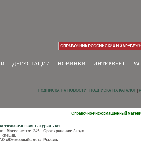
СПРАВОЧНИК РОССИЙСКИХ И ЗАРУБЕЖ
ИИ
ДЕГУСТАЦИИ
НОВИНКИ
ИНТЕРВЬЮ
РА
ПОДПИСКА НА НОВОСТИ
|
ПОДПИСКА НА КАТАЛОГ
|
Справочно-информационный матер
ра тихоокеанская натуральная
ка.
Масса нетто:
245 г.
Срок хранения:
3 года.
, специи.
ЗАО «Южморрыбфлот». Россия.