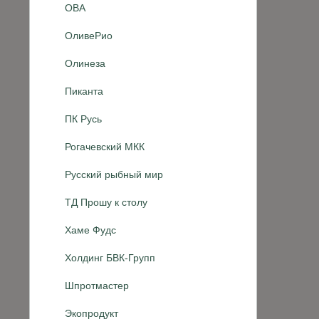
ОВА
ОливеРио
Олинеза
Пиканта
ПК Русь
Рогачевский МКК
Русский рыбный мир
ТД Прошу к столу
Хаме Фудс
Холдинг БВК-Групп
Шпротмастер
Экопродукт