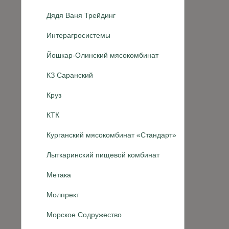
Дядя Ваня Трейдинг
Интерагросистемы
Йошкар-Олинский мясокомбинат
КЗ Саранский
Круз
КТК
Курганский мясокомбинат «Стандарт»
Лыткаринский пищевой комбинат
Метака
Молпрект
Морское Содружество