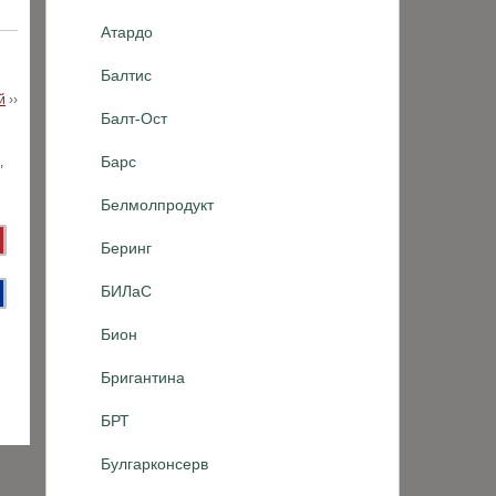
Атардо
Балтис
й
››
Балт-Ост
Барс
Белмолпродукт
Беринг
БИЛаС
Бион
Бригантина
БРТ
Булгарконсерв