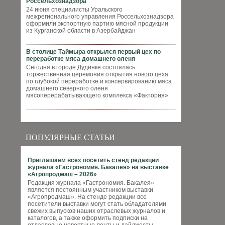
Россельхознадзора
24 июня специалисты Уральского
межрегионального управления Россельхознадзора
оформили экспортную партию мясной продукции
из Курганской области в Азербайджан
В столице Таймыра открылся первый цех по
переработке мяса домашнего оленя
Сегодня в городе Дудинке состоялась
торжественная церемония открытия нового цеха
по глубокой переработке и консервированию мяса
домашнего северного оленя
мясоперерабатывающего комплекса «Фактория»
ПОПУЛЯРНЫЕ СТАТЬИ
Приглашаем всех посетить стенд редакции
журнала «Гастрономия. Бакалея» на выставке
«Агропродмаш – 2026»
Редакция журнала «Гастрономия. Бакалея»
является постоянным участником выставки
«Агропродмаш». На стенде редакции все
посетители выставки могут стать обладателями
свежих выпусков наших отраслевых журналов и
каталогов, а также оформить подписки на