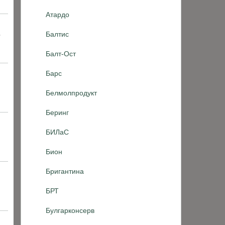
Атардо
,
Балтис
Балт-Ост
Барс
Белмолпродукт
Беринг
БИЛаС
Бион
Бригантина
БРТ
Булгарконсерв