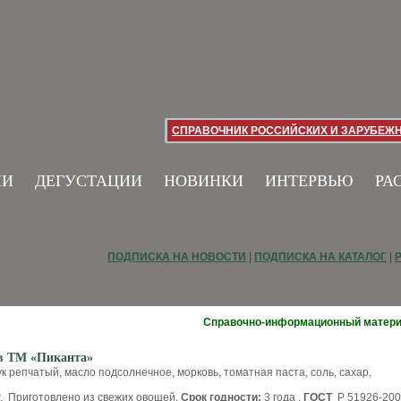
СПРАВОЧНИК РОССИЙСКИХ И ЗАРУБЕЖ
ИИ
ДЕГУСТАЦИИ
НОВИНКИ
ИНТЕРВЬЮ
РА
ПОДПИСКА НА НОВОСТИ
|
ПОДПИСКА НА КАТАЛОГ
|
Справочно-информационный матер
ов ТМ «Пиканта»
ук репчатый, масло подсолнечное, морковь, томатная паста, соль, сахар,
. Приготовлено из свежих овощей.
Срок годности:
3 года .
ГОСТ
Р 51926-200