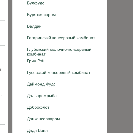
Булфудс
Бурятмяспром
Валдай
Гагаринский консервный комбинат
Глубокский молочно-консервный
комбинат
Грин Рэй
т
Гусевский консервный комбинат
Даймонд Фудс
,
Дальпромрыба
Доброфлот
Донконсервпром
Дядя Ваня