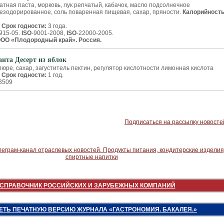
атная паста, морковь, лук репчатый, кабачок, масло подсолнечное
зодорированное, соль поваренная пищевая, сахар, пряности.
Калорийность
.
Срок годности:
3 года.
915-05.
ISO
-9001-2008,
ISO
-22000-2005.
ОО «Плодородный край». Россия.
анта Десерт из яблок
юре, сахар, загуститель­ пектин, регулятор кислотности лимонная кислота
.
Срок годности:
1 год.
35­09
Подписаться на рассылку новосте
СПРАВОЧНИК РОССИЙСКИХ И ЗАРУБЕЖНЫХ КОМПАНИЙ
ЕТЬ ПЕЧАТНУЮ ВЕРСИЮ ЖУРНАЛА «ГАСТРОНОМИЯ. БАКАЛЕЯ.»