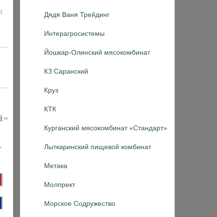
:
Дядя Ваня Трейдинг
Интерагросистемы
Йошкар-Олинский мясокомбинат
КЗ Саранский
Круз
КТК
й
››
Курганский мясокомбинат «Стандарт»
Лыткаринский пищевой комбинат
Метака
Молпрект
Морское Содружество