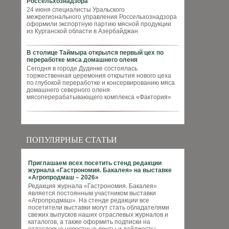
Россельхознадзора
24 июня специалисты Уральского
межрегионального управления Россельхознадзора
оформили экспортную партию мясной продукции
из Курганской области в Азербайджан
В столице Таймыра открылся первый цех по
переработке мяса домашнего оленя
Сегодня в городе Дудинке состоялась
торжественная церемония открытия нового цеха
по глубокой переработке и консервированию мяса
домашнего северного оленя
мясоперерабатывающего комплекса «Фактория»
ПОПУЛЯРНЫЕ СТАТЬИ
Приглашаем всех посетить стенд редакции
журнала «Гастрономия. Бакалея» на выставке
«Агропродмаш – 2026»
Редакция журнала «Гастрономия. Бакалея»
является постоянным участником выставки
«Агропродмаш». На стенде редакции все
посетители выставки могут стать обладателями
свежих выпусков наших отраслевых журналов и
каталогов, а также оформить подписки на