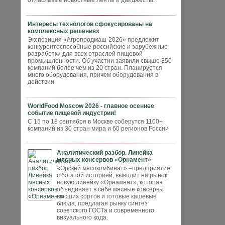
отласлевые новостные ленты и дайджесты.
Интересы технологов сфокусированы на
комплексных решениях
Экспозиция «Агропродмаш-2026» предложит
конкурентоспособные российские и зарубежные
разработки для всех отраслей пищевой
промышленности. Об участии заявили свыше 850
компаний более чем из 20 стран. Планируется
много оборудования, причем оборудования в
действии
WorldFood Moscow 2026 - главное осеннее
событие пищевой индустрии!
С 15 по 18 сентября в Москве соберутся 1100+
компаний из 30 стран мира и 60 регионов России
Аналитический разбор. Линейка
мясных консервов «Орнамент»
«Орский мясокомбинат» –предприятие
с богатой историей, выводит на рынок
новую линейку «Орнамент», которая
объединяет в себе мясные консервы
высших сортов и готовые кашевые
блюда, предлагая рынку синтез
советского ГОСТа и современного
визуального кода.