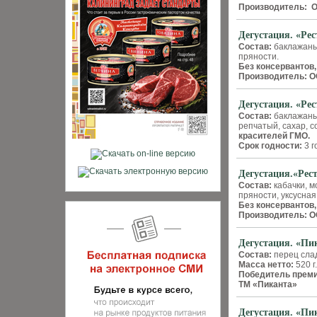
Производитель: 
Дегустация. «Ре
Состав:
баклажаны,
пряности.
Без консервантов,
Производитель: 
Дегустация. «Ре
Состав:
баклажаны
репчатый, сахар, с
красителей ГМО.
Срок годности:
3 г
Дегустация.«Рес
Состав:
кабачки, м
пряности, уксусная
Без консервантов,
Производитель:
О
Дегустация. «Пи
Состав:
перец слад
Масса нетто:
520 г
Победитель премии
ТМ «Пиканта»
Дегустация. «Пи