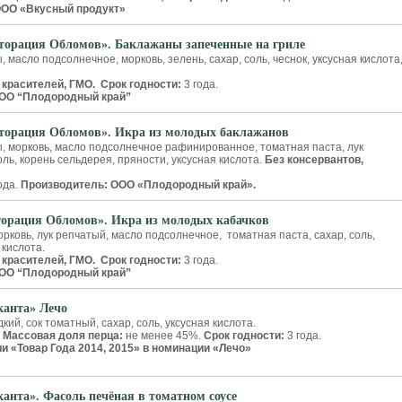
ООО «Вкусный продукт»
сторация Обломов». Баклажаны запеченные на гриле
 масло подсолнечное, морковь, зелень, сахар, соль, чеснок, уксусная кислота
 красителей, ГМО. Срок годности:
3 года.
ООО “Плодородный край”
сторация Обломов». Икра из молодых баклажанов
, морковь, масло подсолнечное рафинированное, томатная паста, лук
оль, корень сельдерея, пряности, уксусная кислота.
Без консервантов,
ода.
Производитель: ООО «Плодородный край».
торация Обломов». Икра из молодых кабачков
орковь, лук репчатый, масло подсолнечное, томатная паста, сахар, соль,
 кислота.
 красителей, ГМО.
Срок годности:
3 года.
ОО “Плодородный край”
канта» Лечо
кий, сок томатный, сахар, соль, уксусная кислота.
.
Массовая доля перца:
не менее 45%.
Срок годности:
3 года.
 «Товар Года 2014, 2015» в номинации «Лечо»
канта». Фасоль печёная в томатном соусе