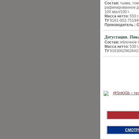
Состав:
тыква, том
рафинированное де
100 ккал/100 г.
Масса нетто:
550 г
ТУ
9161-002-75194
Производитель :
О
Дегустация. Пик
Состав:
яблочное п
Масса нетто:
530 г
ТУ
9163­002­962642
СМОТР