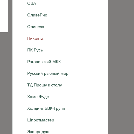
ОВА
ОливеРио
Олинеза
Пиканта
ПК Русь
Рогачевский МКК
Русский рыбный мир
ТД Прошу к столу
Хаме Фудс
Холдинг БВК-Групп
Шпротмастер
Экопродукт