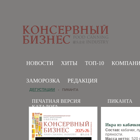
НОВОСТИ
ХИТЫ
ТОП-10
КОМПАН
ЗАМОРОЗКА
РЕДАКЦИЯ
ДЕГУСТАЦИИ
ПИКАНТА
›
ПЕЧАТНАЯ ВЕРСИЯ
ПИКАНТА
КАТАЛОГА
Икра из кабачк
Состав:
кабачки, л
пряности.
Масса нетто:
520 г