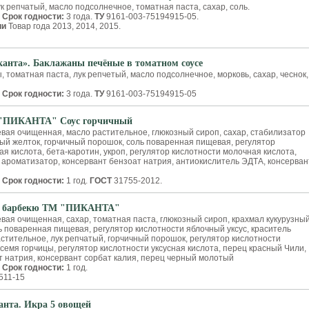
к репчатый, масло подсолнечное, томатная паста, сахар, соль.
.
Срок годности:
3 года.
ТУ
9161-003-75194915-05.
ии
Товар года 2013, 2014, 2015.
канта». Баклажаны печёные в томатном соусе
 томатная паста, лук репчетый, масло подсолнечное, морковь, сахар, чеснок,
.
Срок годности:
3 года.
ТУ
9161-003-75194915-05
 "ПИКАНТА" Соус горчичный
вая очищенная, масло растительное, глюкозный сироп, сахар, стабилизатор
ный желток, горчичный порошок, соль поваренная пищевая, регулятор
ая кислота, бета-каротин, укроп, регулятор кислотности молочная кислота,
, ароматизатор, консервант бензоат натрия, антиокислитель ЭДТА, консерван
.
Срок годности:
1 год.
ГОСТ
31755-2012.
ус барбекю ТМ "ПИКАНТА"
вая очищенная, сахар, томатная паста, глюкозный сироп, крахмал кукурузный
ь поваренная пищевая, регулятор кислотности яблочный уксус, краситель
стительное, лук репчатый, горчичный порошок, регулятор кислотности
семя горчицы, регулятор кислотности уксусная кислота, перец красный Чили,
т натрия, консервант сорбат калия, перец черный молотый
Срок годности:
1 год.
511-15
анта. Икра 5 овощей