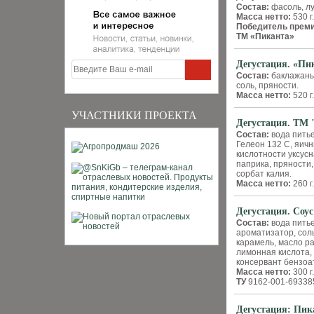
Состав:
фасоль, лу
Масса нетто:
530 г
Победитель прем
ТМ «Пиканта»
Дегустация. «Пи
Состав:
баклажаны,
соль, пряности.
Масса нетто:
520 г
УЧАСТНИКИ ПРОЕКТА
Дегустация. ТМ
Состав:
вода питье
Гелеон 132 С, яич
кислотности уксусн
паприка, пряности
сорбат калия.
Масса нетто:
260 г
Дегустация. Со
Состав:
вода питье
ароматизатор, сол
карамель, масло ра
лимонная кислота, 
консервант бензоа
Масса нетто:
300 г.
ТУ
9162-001-69338
Дегустация: Пик