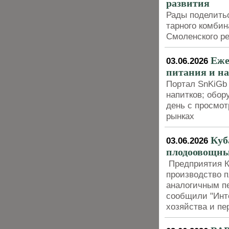
развития
Рады поделить
тарного комби
Смоленского р
Еже
03.06.2026
питания и н
Портал SnKiGb 
напитков; обор
день с просмо
рынках
Куб
03.06.2026
плодоовощны
Предприятия Кр
производство 
аналогичным пе
сообщили "Инте
хозяйства и п