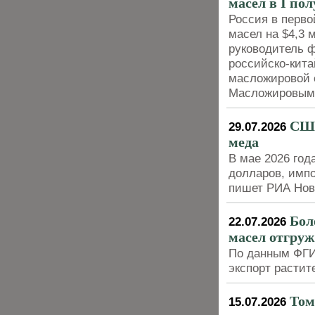
масел в I по
Россия в перво
масел на $4,3 
руководитель 
российско-кита
масложировой о
Масложировым
США
29.07.2026
меда
В мае 2026 год
долларов, импо
пишет РИА Нов
Бол
22.07.2026
масел отгру
По данным ФГИС
экспорт растит
Том
15.07.2026